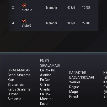
3.
Member
428/0
12483
Nichole
4.
Member
312/0
22288
VictoR
EN İYİ
SIRALAMASI
SIRALAMALAR
En Çok Kill
KARAKTER
H
Genel Sıralama
Alanlar
BAŞLANGIÇLARI
İŞ
Klan
En Çok
Warrior
Ka
Sıralaması
Online
Rogue
Gi
Karus Sıralama
Olanlar
Mage
Şi
Human
En Çok
Priest
Sı
Sıralama
Monster
Kesen