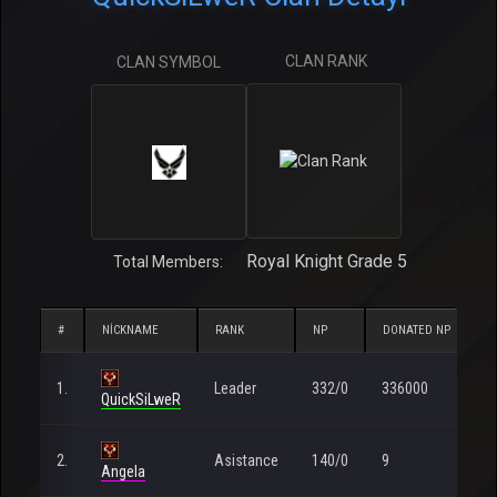
CLAN RANK
CLAN SYMBOL
Royal Knight Grade 5
Total Members:
#
NICKNAME
RANK
NP
DONATED NP
1.
Leader
332/0
336000
QuickSiLweR
2.
Asistance
140/0
9
Angela