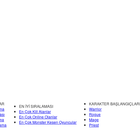
AR
KARAKTER BAŞLANGIÇLAR
EN İYİ SIRALAMASI
ama
Warrior
En Çok Kill Alanlar
ası
Rogue
En Çok Online Olanlar
ama
Mage
En Çok Monster Kesen Oyuncular
lama
Priest