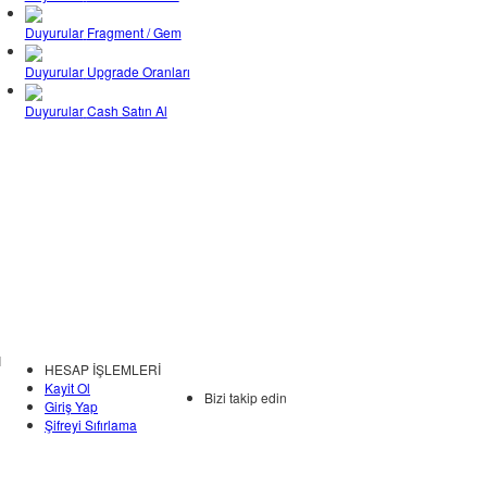
Duyurular
Fragment / Gem
Duyurular
Upgrade Oranları
Duyurular
Cash Satın Al
I
HESAP İŞLEMLERİ
Kayit Ol
Bizi takip edin
Giriş Yap
Şifreyi Sıfırlama