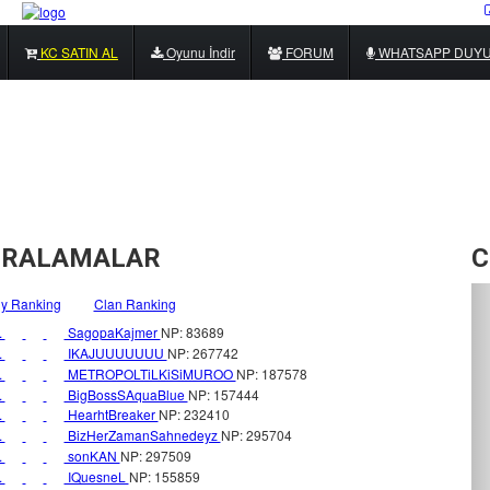
KC SATIN AL
Oyunu İndir
FORUM
WHATSAPP DUY
IRALAMALAR
C
y Ranking
Clan Ranking
.
SagopaKajmer
NP: 83689
.
IKAJUUUUUUU
NP: 267742
.
METROPOLTiLKiSiMUROO
NP: 187578
.
BigBossSAquaBlue
NP: 157444
.
HearhtBreaker
NP: 232410
.
BizHerZamanSahnedeyz
NP: 295704
.
sonKAN
NP: 297509
.
IQuesneL
NP: 155859