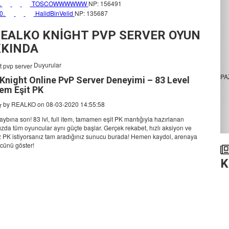
.
TOSCOWWWWWW
NP: 156491
0.
HalidBinVelid
NP: 135687
EALKO KNİGHT PVP SERVER OYUN
KINDA
Duyurular
PA
i Knight Online PvP Server Deneyimi – 83 Level
tem Eşit PK
by
REALKO
on 08-03-2020 14:55:58
ybına son! 83 lvl, full item, tamamen eşit PK mantığıyla hazırlanan
ızda tüm oyuncular aynı güçte başlar. Gerçek rekabet, hızlı aksiyon ve
iz PK istiyorsanız tam aradığınız sunucu burada! Hemen kaydol, arenaya
ücünü göster!
K