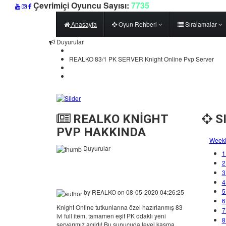
Çevrimiçi Oyuncu Sayısı:
7735
Anasayfa
Oyun Rehberi
Sıralamalar
Duyurular
REALKO 83/1 PK SERVER Knight Online Pvp Server
REALKO KNİGHT
S
PVP HAKKINDA
Weekl
Duyurular
1
2
Knight Online PvP 83 Level Full
3
Item Eşit PK Server
4
5
by
REALKO
on 08-05-2020 04:26:25
6
Knight Online tutkunlarına özel hazırlanmış 83
7
lvl full item, tamamen eşit PK odaklı yeni
8
serverımız açıldı! Bu sunucuda level kasma,