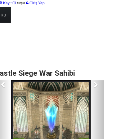
Kayıt Ol
veya
Giriş Yap
URU
astle Siege War Sahibi
Previous
Next