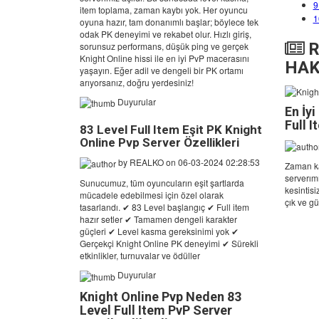
9
item toplama, zaman kaybı yok. Her oyuncu
1
oyuna hazır, tam donanımlı başlar; böylece tek
odak PK deneyimi ve rekabet olur. Hızlı giriş,
R
sorunsuz performans, düşük ping ve gerçek
Knight Online hissi ile en iyi PvP macerasını
HAK
yaşayın. Eğer adil ve dengeli bir PK ortamı
arıyorsanız, doğru yerdesiniz!
Duyurular
En İy
Full I
83 Level Full Item Eşit PK Knight
Online Pvp Server Özellikleri
by
REALKO
on 06-03-2024 02:28:53
Zaman ka
serverım
Sunucumuz, tüm oyuncuların eşit şartlarda
kesintis
mücadele edebilmesi için özel olarak
çık ve g
tasarlandı. ✔ 83 Level başlangıç ✔ Full item
hazır setler ✔ Tamamen dengeli karakter
güçleri ✔ Level kasma gereksinimi yok ✔
Gerçekçi Knight Online PK deneyimi ✔ Sürekli
etkinlikler, turnuvalar ve ödüller
Duyurular
Knight Online Pvp Neden 83
Level Full Item PvP Server