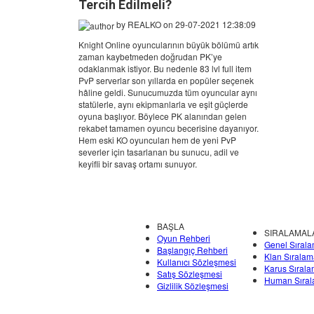
Tercih Edilmeli?
by
REALKO
on 29-07-2021 12:38:09
Knight Online oyuncularının büyük bölümü artık
zaman kaybetmeden doğrudan PK’ye
odaklanmak istiyor. Bu nedenle 83 lvl full item
PvP serverlar son yıllarda en popüler seçenek
hâline geldi. Sunucumuzda tüm oyuncular aynı
statülerle, aynı ekipmanlarla ve eşit güçlerde
oyuna başlıyor. Böylece PK alanından gelen
rekabet tamamen oyuncu becerisine dayanıyor.
Hem eski KO oyuncuları hem de yeni PvP
severler için tasarlanan bu sunucu, adil ve
keyifli bir savaş ortamı sunuyor.
BAŞLA
SIRALAMAL
Oyun Rehberi
Genel Sıral
Başlangıç Rehberi
Klan Sıralam
Kullanıcı Sözleşmesi
Karus Sıral
Satış Sözleşmesi
Human Sıra
Gizlilik Sözleşmesi