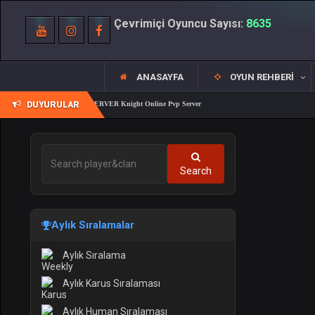
Çevrimiçi Oyuncu Sayısı:
8635
ANASAYFA
OYUN REHBERI
DUYURULAR
REALKO 83/1 PK SERVER Knight Online Pvp Server
Search
Aylık Sıralamalar
Aylık Sıralama
Aylık Karus Sıralaması
Aylık Human Sıralaması