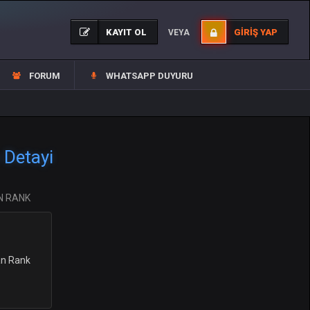
KAYIT OL
GIRIŞ YAP
VEYA
FORUM
WHATSAPP DUYURU
Detayi
N RANK