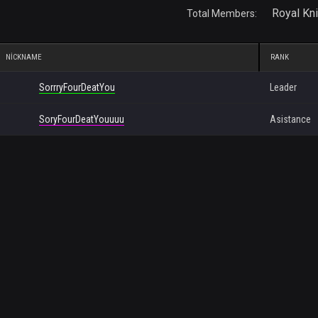
Royal Kni
Total Members:
NICKNAME
RANK
SorrryFourDeatYou
Leader
SoryFourDeatYouuuu
Asistance