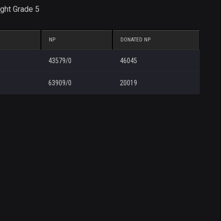
ght Grade 5
NP
DONATED NP
43579/0
46045
63909/0
20019