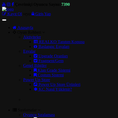
Çevrimiçi Oyuncu Sayısı:
7390
Kayıt Ol
veya
Giriş Yap
Toggle
navigation
Anasayfa
Oyun Rehberi
Aktiviteler
REALKO Tanıtım Konusu
Başlangıç Eşyaları
Eşyalar
Upgrade Oranları
Fragment/Gem
Genel Bilgiler
Klan Grade Sistemi
Costum Sistemi
Power Up Store
Power Up Store Ürünleri
KC Nasıl Yüklenir?
Sıralamalar
Oyuncu Sıralaması