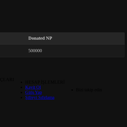
Donated NP
500000
ÇLARI
HESAP İŞLEMLERİ
Kayit Ol
Bizi takip edin
Giriş Yap
Şifreyi Sıfırlama