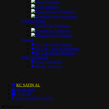
Genel Sıralama
Aylık Sıralama
Karus Oyuncu Sıralaması
Human Oyuncu Sıralaması
Clan Sıralaması
Genel Clan Sıralaması
Karus Clan Sıralaması
Human Clan Sıralaması
İstatistik
En Çok Online Olanlar
En Çok Canavar Öldürenler
En Çok Adam Öldürenler
Diğer Sıralamalar
Oyun Yöneticileri
Krallık Sonuçları
KC SATIN AL
Oyunu İndir
FORUM
WHATSAPP DUYURU
Duyurular