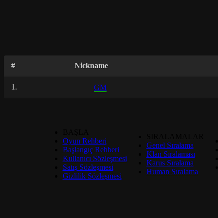
#
Nickname
1.
GM
BAŞLA
SIRALAMALAR
Oyun Rehberi
Genel Sıralama
Başlangıç Rehberi
Klan Sıralaması
Kullanıcı Sözleşmesi
Karus Sıralama
Satış Sözleşmesi
Human Sıralama
Gizlilik Sözleşmesi