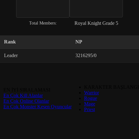
Royal Knight Grade 5
Total Members:
Rank
NP
Leader
3216295/0
KARAKTER BAŞLANGI
EN İYİ SIRALAMASI
Warrior
En Çok Kill Alanlar
Rogue
En Çok Online Olanlar
Mage
En Çok Monster Kesen Oyuncular
Priest