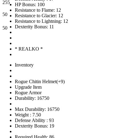
255
HP Bonus: 100
Resistance to Flame: 12
50
Resistance to Glacier: 12
Resistance to Lightning: 12
Dexterity Bonus: 11
50
* REALKO *
Inventory
Rogue Chitin Helmet(+9)
Upgrade Item
Rogue Armor
Durability: 16750
Max Durability: 16750
Weight : 7.50
Defense Ability : 93
Dexterity Bonus: 19
Required Health: 86