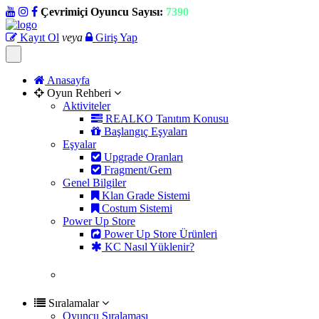
Çevrimiçi Oyuncu Sayısı:
7390
Kayıt Ol
veya
Giriş Yap
Toggle
navigation
Anasayfa
Oyun Rehberi
Aktiviteler
REALKO Tanıtım Konusu
Başlangıç Eşyaları
Eşyalar
Upgrade Oranları
Fragment/Gem
Genel Bilgiler
Klan Grade Sistemi
Costum Sistemi
Power Up Store
Power Up Store Ürünleri
KC Nasıl Yüklenir?
Sıralamalar
Oyuncu Sıralaması