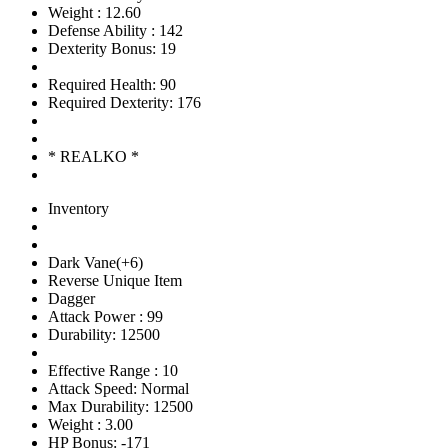
Weight : 12.60
Defense Ability : 142
Dexterity Bonus: 19
Required Health: 90
Required Dexterity: 176
* REALKO *
Inventory
Dark Vane(+6)
Reverse Unique Item
Dagger
Attack Power : 99
Durability: 12500
Effective Range : 10
Attack Speed: Normal
Max Durability: 12500
Weight : 3.00
HP Bonus: -171