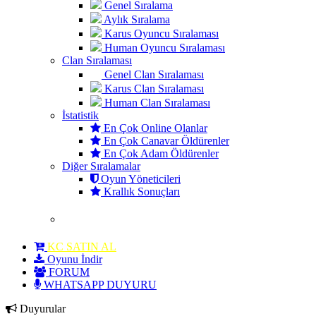
Genel Sıralama
Aylık Sıralama
Karus Oyuncu Sıralaması
Human Oyuncu Sıralaması
Clan Sıralaması
Genel Clan Sıralaması
Karus Clan Sıralaması
Human Clan Sıralaması
İstatistik
En Çok Online Olanlar
En Çok Canavar Öldürenler
En Çok Adam Öldürenler
Diğer Sıralamalar
Oyun Yöneticileri
Krallık Sonuçları
KC SATIN AL
Oyunu İndir
FORUM
WHATSAPP DUYURU
Duyurular