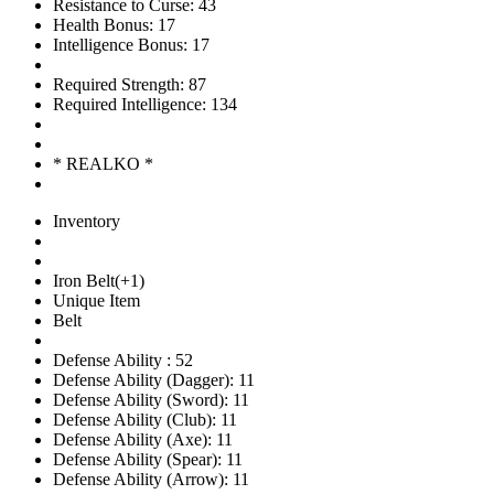
Resistance to Curse: 43
Health Bonus: 17
Intelligence Bonus: 17
Required Strength: 87
Required Intelligence: 134
* REALKO *
Inventory
Iron Belt(+1)
Unique Item
Belt
Defense Ability : 52
Defense Ability (Dagger): 11
Defense Ability (Sword): 11
Defense Ability (Club): 11
Defense Ability (Axe): 11
Defense Ability (Spear): 11
Defense Ability (Arrow): 11