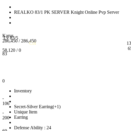
REALKO 83/1 PK SERVER Knight Online Pvp Server
Karus
Lv 83/5
286,450 / 286,450
Coi
1
6
58,120 / 0
83
0
Inventory
-
106
Secret-Silver Earring(+1)
Unique Item
-
Earring
200
Defense Ability : 24
60