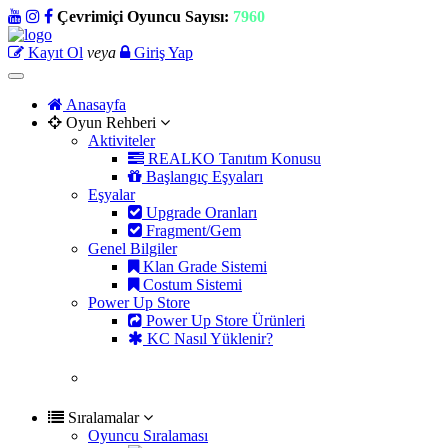
Çevrimiçi Oyuncu Sayısı:
7960
Kayıt Ol
veya
Giriş Yap
Toggle
navigation
Anasayfa
Oyun Rehberi
Aktiviteler
REALKO Tanıtım Konusu
Başlangıç Eşyaları
Eşyalar
Upgrade Oranları
Fragment/Gem
Genel Bilgiler
Klan Grade Sistemi
Costum Sistemi
Power Up Store
Power Up Store Ürünleri
KC Nasıl Yüklenir?
Sıralamalar
Oyuncu Sıralaması